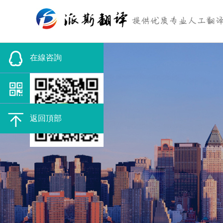
在線咨詢
返回頂部