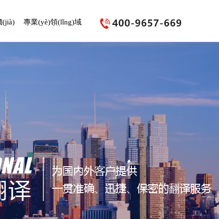
jià)
專業(yè)領(lǐng)域