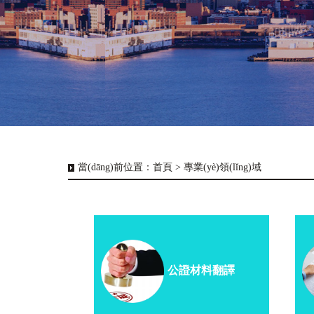
當(dāng)前位置：
首頁
>
專業(yè)領(lǐng)域
公證材料翻譯