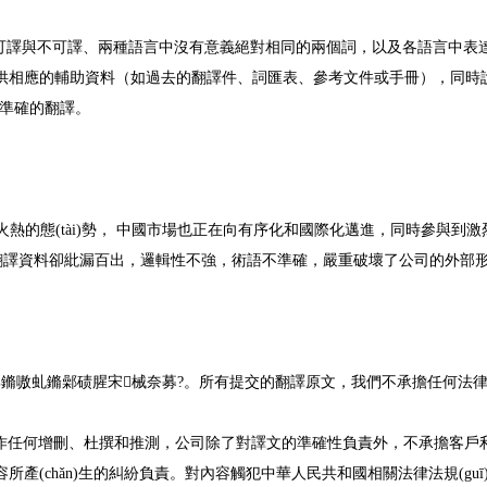
可譯與不可譯、兩種語言中沒有意義絕對相同的兩個詞，以及各語言中表達方式
供相應的輔助資料（如過去的翻譯件、詞匯表、參考文件或手冊）
準確的翻譯。
n)了火熱的態(tài)勢， 中國市場也正在向有序化和國際化邁進，同時參與
譯資料卻紕漏百出，邏輯性不強，術語不準確，嚴重破壞了公司的外部形象
í)峤粨碛邪鏅嗷虬鏅鄵碛腥宋械奈募?。所有提交的翻譯原文，我們不承擔任
何增刪、杜撰和推測，公司除了對譯文的準確性負責外，不承擔客戶
所產(chǎn)生的糾紛負責。對內容觸犯中華人民共和國相關法律法規(gu