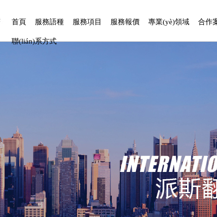
首頁
服務語種
服務項目
服務報價
專業(yè)領域
合作
聯(lián)系方式