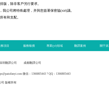
式排版，除非客戶另行要求。
，我公司將特殊處理，并與您簽署保密協(xié)議。
所有和支配。
服務項目
服務報價
專業(yè)領域
翻譯案例
關于派
深圳翻譯公司
成都翻譯公司
ifanyi.com 微信：1366805443 ? QQ：1366805443
限公司 版權所有